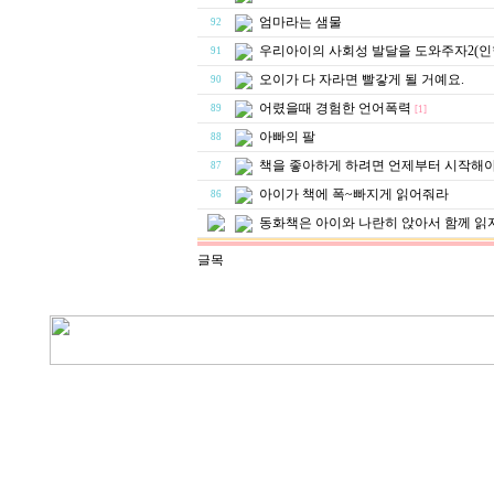
엄마라는 샘물
92
우리아이의 사회성 발달을 도와주자2(인
91
오이가 다 자라면 빨갛게 될 거예요.
90
어렸을때 경험한 언어폭력
89
[1]
아빠의 팔
88
책을 좋아하게 하려면 언제부터 시작해야
87
아이가 책에 폭~빠지게 읽어줘라
86
동화책은 아이와 나란히 앉아서 함께 읽