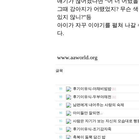
얘기가 끊어졌다면 “어 너 어렸을
그때 강아지가 어땠었지? 무슨 색
있지 않니?”등
아이가 자꾸 이야기를 펼쳐 나갈 
다.
www.aaworld.org
후기이유식-야채비빔밥
99
[1]
후기이유식-두부야채전
98
[1]
남편에게 내어주는 사랑의 숙제
97
아이들만 잘되면...
96
사람은 자기가 보는 자신의 모습대로 행
95
후기이유식-조기감자죽
94
축복이 둠뿍 담긴 밥
93