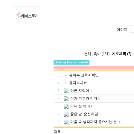
아이디:
전체
육아 (161)
기도제목 (7)
|
|
|
|
Blooming Lycoris Incarnata
유치부 교육계획안
7
유치부자료
6
아픈 지혁이
5
[3]
아가 피부와 감기
4
[1]
막내 젖 먹이기
3
좋은 날..순산하길..
2
마음 속 생각까지 들으시는 분
1
[1]