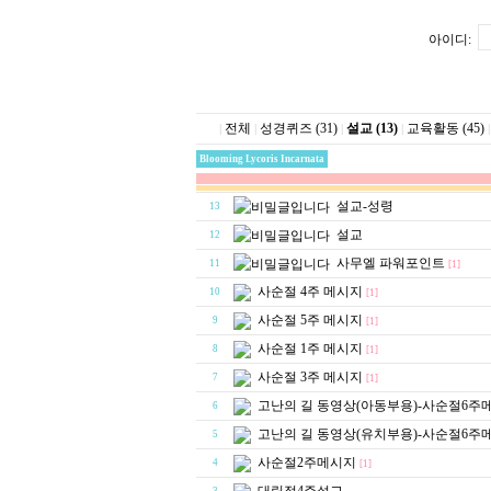
아이디:
전체
성경퀴즈 (31)
설교 (13)
교육활동 (45)
|
|
|
|
|
Blooming Lycoris Incarnata
설교-성령
13
설교
12
사무엘 파워포인트
11
[1]
사순절 4주 메시지
10
[1]
사순절 5주 메시지
9
[1]
사순절 1주 메시지
8
[1]
사순절 3주 메시지
7
[1]
고난의 길 동영상(아동부용)-사순절6주
6
고난의 길 동영상(유치부용)-사순절6주
5
사순절2주메시지
4
[1]