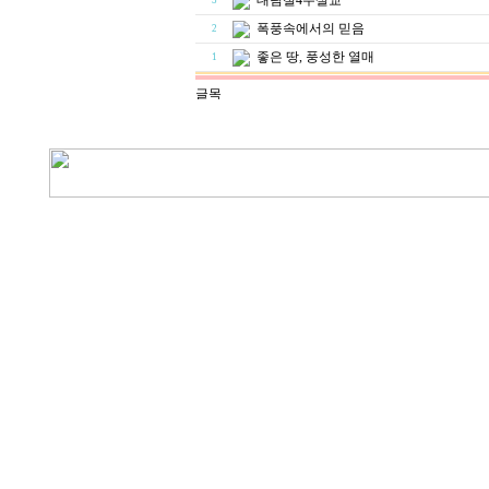
대림절4주설교
3
폭풍속에서의 믿음
2
좋은 땅, 풍성한 열매
1